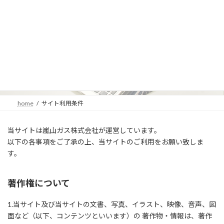
コ
ナ
ン
ビ
テ
ゲ
ン
ー
ツ
シ
へ
ョ
サイト利用条件
ス
ン
キ
に
ッ
移
プ
動
home
サイト利用条件
当サイトは嵐山ガス株式会社が運営しています。
以下の各事項をご了承の上、当サイトのご利用をお願い致しま
す。
著作権について
1.当サイト及び当サイトの文書、写真、イラスト、映像、音声、図
面など（以下、コンテンツといいます）の 著作物・情報は、著作