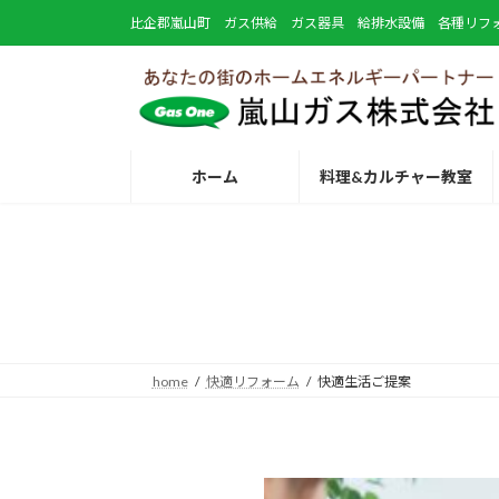
コ
ナ
比企郡嵐山町 ガス供給 ガス器具 給排水設備 各種リフ
ン
ビ
テ
ゲ
ン
ー
ツ
シ
へ
ョ
ス
ン
ホーム
料理&カルチャー教室
キ
に
ッ
移
プ
動
home
快適リフォーム
快適生活ご提案