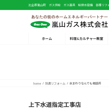
コ
ナ
比企郡嵐山町 ガス供給 ガス器具 給排水設備 各種リフ
ン
ビ
テ
ゲ
ン
ー
ツ
シ
へ
ョ
ス
ン
ホーム
料理&カルチャー教室
キ
に
ッ
移
プ
動
home
快適リフォーム
水まわりなんでも相談所
上下水道指定工事店