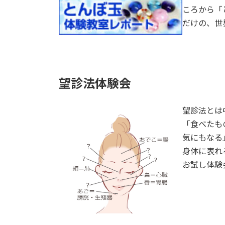
ころから「
だけの、世
望診法体験会
望診法とは
「食べたも
気にもなる
身体に表れ
お試し体験