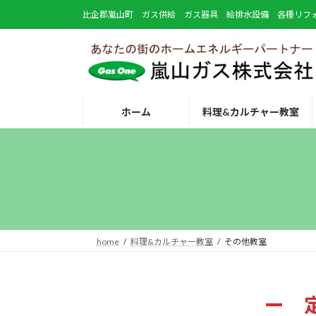
コ
ナ
比企郡嵐山町 ガス供給 ガス器具 給排水設備 各種リフ
ン
ビ
テ
ゲ
ン
ー
ツ
シ
へ
ョ
ス
ン
ホーム
料理&カルチャー教室
キ
に
ッ
移
プ
動
home
料理&カルチャー教室
その他教室
ー 