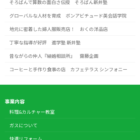
そろばんで算数の面白さ伝授 そろばん新井塾
グローバルな人材を育成 ボンアビチュード英会話学院
地元に密着した婦人服販売店！ おくの洋品店
丁寧な指導が好評 進学塾 新井塾
昔ながらの仲人『結婚相談所』 齋藤企画
コーヒーと手作り食事の店 カフェテラス シンフォニー
事業内容
料理&カルチャー教室
ガスについて
快適リフォーム